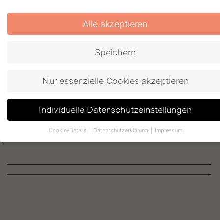
Alle akzeptieren
MEHR ERFAHREN
Speichern
Nur essenzielle Cookies akzeptieren
Individuelle Datenschutzeinstellungen
MEHR ERFAHREN
Cookie-Details
Datenschutzerklärung
Impressum
Individuelle Einstellungen
Wenn Sie unter 16 Jahre alt sind und Ihre Zustimmung zu
freiwilligen Diensten geben möchten, müssen Sie Ihre
Erziehungsberechtigten um Erlaubnis bitten.
Wir verwenden Cookies und andere Technologien auf unserer
Website. Einige von ihnen sind essenziell, während andere uns
helfen, diese Website und Ihre Erfahrung zu verbessern.