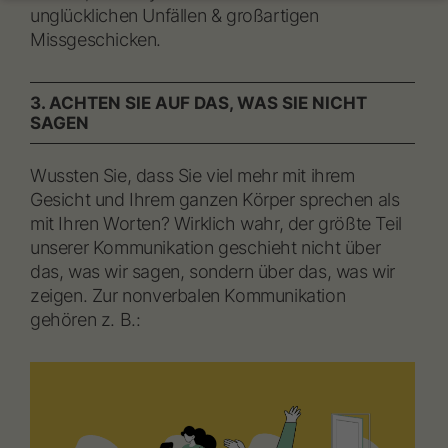
Individuelle Einstellungen
unglücklichen Unfällen & großartigen
Missgeschicken.
Wenn Sie unter 16 Jahre alt sind und Ihre Zustimmung zu
freiwilligen Diensten geben möchten, müssen Sie Ihre
Erziehungsberechtigten um Erlaubnis bitten.
3. ACHTEN SIE AUF DAS, WAS SIE NICHT
Wir verwenden Cookies und andere Technologien auf unserer
Website. Einige von ihnen sind essenziell, während andere uns
SAGEN
helfen, diese Website und Ihre Erfahrung zu verbessern.
Personenbezogene Daten können verarbeitet werden (z. B. IP-
Wussten Sie, dass Sie viel mehr mit ihrem
Adressen), z. B. für personalisierte Anzeigen und Inhalte oder
Anzeigen- und Inhaltsmessung.
Weitere Informationen über die
Gesicht und Ihrem ganzen Körper sprechen als
Verwendung Ihrer Daten finden Sie in unserer
mit Ihren Worten? Wirklich wahr, der größte Teil
Datenschutzerklärung
.
unserer Kommunikation geschieht nicht über
Hier finden Sie eine Übersicht über alle verwendeten Cookies.
das, was wir sagen, sondern über das, was wir
Sie können Ihre Einwilligung zu ganzen Kategorien geben oder
sich weitere Informationen anzeigen lassen und so nur
zeigen. Zur nonverbalen Kommunikation
bestimmte Cookies auswählen.
gehören z. B.:
Alle akzeptieren
Speichern
Nur essenzielle Cookies akzeptieren
Zurück