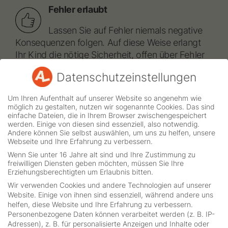
Fehler erlaubt
Lassen Sie auf Fehler niemals negative
Konsequenzen folgen. Auf diese Weise erlangt
Ihr Kind die nötige Sicherheit, offen über Fehler
zu sprechen (und verfällt nicht in eine
Datenschutzeinstellungen
Vermeidungsstrategie).
Um Ihren Aufenthalt auf unserer Website so angenehm wie
Taschentücher weg
möglich zu gestalten, nutzen wir sogenannte Cookies. Das sind
einfache Dateien, die in Ihrem Browser zwischengespeichert
werden. Einige von diesen sind essenziell, also notwendig.
Trösten Sie Ihr Kind nicht, wenn es
Andere können Sie selbst auswählen, um uns zu helfen, unsere
Fehler gemacht hat. So signalisieren Sie nur,
Webseite und Ihre Erfahrung zu verbessern.
dass es tatsächlich schlimm ist, Fehler zu
Wenn Sie unter 16 Jahre alt sind und Ihre Zustimmung zu
freiwilligen Diensten geben möchten, müssen Sie Ihre
machen. Zeigen Sie Verständnis – und dann wird
Erziehungsberechtigten um Erlaubnis bitten.
analysiert.
Wir verwenden Cookies und andere Technologien auf unserer
Website. Einige von ihnen sind essenziell, während andere uns
helfen, diese Website und Ihre Erfahrung zu verbessern.
Detektivbrille auf
Personenbezogene Daten können verarbeitet werden (z. B. IP-
Adressen), z. B. für personalisierte Anzeigen und Inhalte oder
Bieten Sie Ihrem Kind an, Fehlern