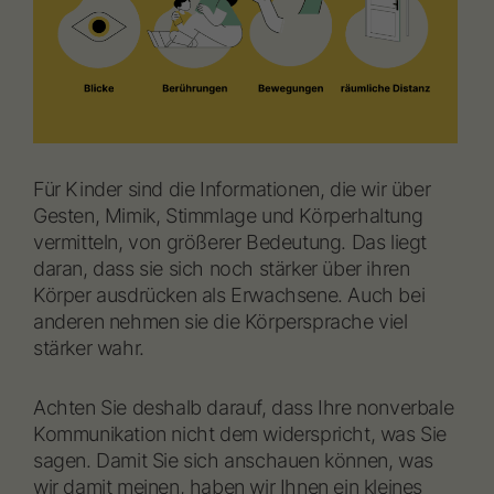
Individuelle Einstellungen
Essenziell (4)
Essenzielle Cookies ermöglichen grundlegende Funktionen und sind für
die einwandfreie Funktion der Website erforderlich.
Cookie-Informationen anzeigen
Per
Personalisierung (2)
Für Kinder sind die Informationen, die wir über
Diese Cookies werden genutzt, um Ihnen personalisierte Inhalte
Gesten, Mimik, Stimmlage und Körperhaltung
anzuzeigen, die zu Ihren Interessen passen.
vermitteln, von größerer Bedeutung. Das liegt
Marketing-Cookies werden von Drittanbietern oder Publishern
verwendet, um personalisierte Werbung anzuzeigen. Sie tun dies, indem
daran, dass sie sich noch stärker über ihren
sie Besucher über Websites hinweg verfolgen.
Körper ausdrücken als Erwachsene. Auch bei
Cookie-Informationen anzeigen
anderen nehmen sie die Körpersprache viel
Datenschutzerklärung
Impressum
stärker wahr.
Achten Sie deshalb darauf, dass Ihre nonverbale
Kommunikation nicht dem widerspricht, was Sie
sagen. Damit Sie sich anschauen können, was
wir damit meinen, haben wir Ihnen ein kleines