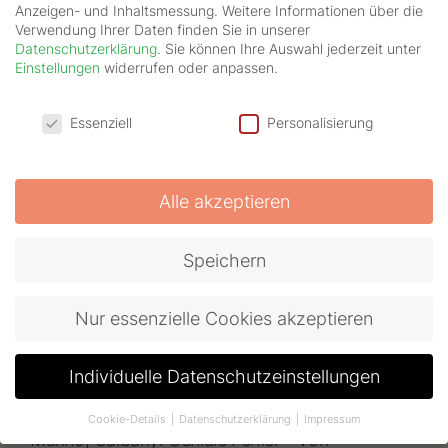
Anzeigen- und Inhaltsmessung.
Weitere Informationen über die
gemeinsam auf die Schliche zu kommen.
Verwendung Ihrer Daten finden Sie in unserer
Erklären Sie, dass Fehler Chancen sind, um
Datenschutzerklärung
.
Sie können Ihre Auswahl jederzeit unter
Einstellungen
widerrufen oder anpassen.
Wissenslücken aufzudecken.
Datenschutzeinstellungen
Essenziell
Personalisierung
Vorbild sein
Wir machen alle Fehler. Leben Sie Ihrem
Kind einen guten Umgang mit ihren eigenen
Alle akzeptieren
Fehlern jeden Tag vor.
Speichern
Beispiele zeigen
Googeln Sie mal im Internet berühmte
Nur essenzielle Cookies akzeptieren
Fehler! So lernt Ihr Kind an Beispielen, dass
Fehler wichtig sind.
Individuelle Datenschutzeinstellungen
Und hier noch ein Buchtipp zum Thema Fehler:
Cookie-Details
Datenschutzerklärung
Impressum
Mariño, Galbany: Geniale Fehler – Von