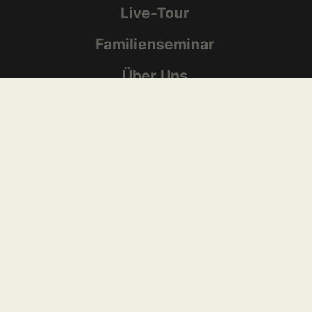
Live-Tour
Familienseminar
Über Uns
Kontakt
Jobs
Impressum
Datenschutz
© Akademie für Lernpädagogik