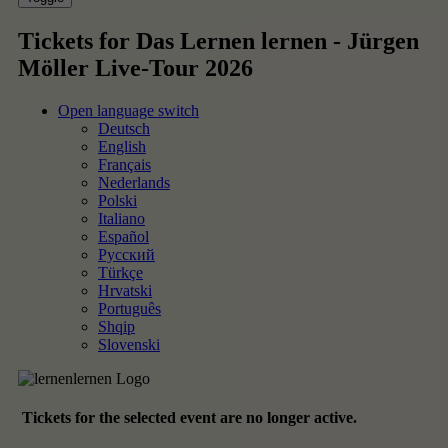
Hier finden Sie eine Übersicht über alle verwendeten Cookies. Sie
können Ihre Einwilligung zu ganzen Kategorien geben oder sich wei
Informationen anzeigen lassen und so nur bestimmte Cookies
auswählen.
Alle akzeptieren
Speichern
Nur essenzielle Cookies akzeptieren
Zurück
Individuelle Einstellungen
Essenziell (4)
Essenzielle Cookies ermöglichen grundlegende Funktionen und sind für die
einwandfreie Funktion der Website erforderlich.
Cookie-Informationen anzeigen
Personalisierung (2)
Diese Cookies werden genutzt, um Ihnen personalisierte Inhalte anzuzeigen, 
zu Ihren Interessen passen.
Marketing-Cookies werden von Drittanbietern oder Publishern verwendet, u
personalisierte Werbung anzuzeigen. Sie tun dies, indem sie Besucher über