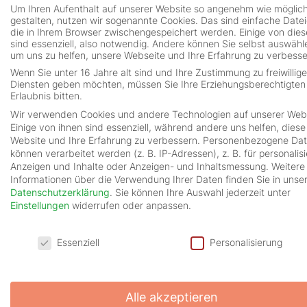
Um Ihren Aufenthalt auf unserer Website so angenehm wie möglic
Die Erfahrungen der Teilnehmer:innen
gestalten, nutzen wir sogenannte Cookies. Das sind einfache Datei
aus den letzten 8 Jahren
die in Ihrem Browser zwischengespeichert werden. Einige von die
sind essenziell, also notwendig. Andere können Sie selbst auswähl
um uns zu helfen, unsere Webseite und Ihre Erfahrung zu verbesse
Die Wirkung im
Wenn Sie unter 16 Jahre alt sind und Ihre Zustimmung zu freiwillig
Familienalltag:
Diensten geben möchten, müssen Sie Ihre Erziehungsberechtigte
Erlaubnis bitten.
Stärkere Eltern-Kind-Beziehung durch gemeinsame
Wir verwenden Cookies und andere Technologien auf unserer Webs
Lernstrategien
Einige von ihnen sind essenziell, während andere uns helfen, diese
Website und Ihre Erfahrung zu verbessern.
Personenbezogene Da
Positive Lern-Einstellung bei den Kindern​
können verarbeitet werden (z. B. IP-Adressen), z. B. für personalisi
Anzeigen und Inhalte oder Anzeigen- und Inhaltsmessung.
Weitere
Mehr gemeinsame Freizeit und Qualitätszeit als
Informationen über die Verwendung Ihrer Daten finden Sie in unse
Familie
Datenschutzerklärung
.
Sie können Ihre Auswahl jederzeit unter
Einstellungen
widerrufen oder anpassen.
Die Themen Schule und Lernen nehmen weniger
Datenschutzeinstellungen
Raum ein
Essenziell
Personalisierung
Klare, offene und harmonische Kommunikation bei
Schulthemen
Alle akzeptieren
Erhöhtes Selbstvertrauen und Selbstständigkeit der