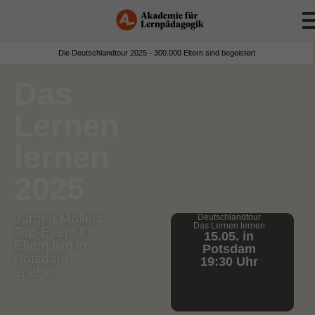
Die Deutschlandtour 2025 - 300.000 Eltern sind begeistert
Das
Lernen
lernen
2025
Jürgen Möllers
Deutschlandtour
Das Lernen lernen
Top-Event für
15.05. in
Eltern live in
Potsdam
Potsdam
19:30 Uhr
erleben