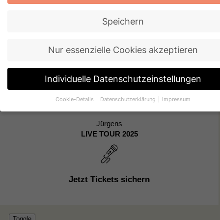
Kinder
Speichern
Verbesserte schulische Leistungen und bessere
Noten
Nur essenzielle Cookies akzeptieren
TICKET SICHERN
Individuelle Datenschutzeinstellungen
Cookie-Details
Datenschutzerklärung
Impressum
Individuelle Einstellungen
Jürgens
LIVE TOUR 2025
Wenn Sie unter 16 Jahre alt sind und Ihre Zustimmung zu freiwillig
Diensten geben möchten, müssen Sie Ihre Erziehungsberechtigte
Erlaubnis bitten.
Wir verwenden Cookies und andere Technologien auf unserer Webs
Einige von ihnen sind essenziell, während andere uns helfen, diese
Jetzt Tickets sichern
Website und Ihre Erfahrung zu verbessern.
Personenbezogene Da
können verarbeitet werden (z. B. IP-Adressen), z. B. für personalisi
Anzeigen und Inhalte oder Anzeigen- und Inhaltsmessung.
Weitere
Informationen über die Verwendung Ihrer Daten finden Sie in unse
Datenschutzerklärung
.