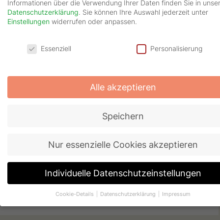
Informationen über die Verwendung Ihrer Daten finden Sie in unse
Erhöhtes Selbstvertrauen und Selbstständigkeit der
Datenschutzerklärung
.
Sie können Ihre Auswahl jederzeit unter
Kinder
Einstellungen
widerrufen oder anpassen.
Verbesserte schulische Leistungen und bessere
Datenschutzeinstellungen
Noten
Essenziell
Personalisierung
TICKET SICHERN
Alle akzeptieren
Speichern
Jürgens
Nur essenzielle Cookies akzeptieren
LIVE TOUR 2025
Individuelle Datenschutzeinstellungen
Jetzt Tickets sichern
Cookie-Details
Datenschutzerklärung
Impressum
Individuelle Einstellungen