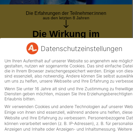
Die Erfahrungen der Teilnehmer:innen
aus den letzten 8 Jahren
Die Wirkung im
Familienalltag:
Datenschutzeinstellungen
Stärkere Eltern-Kind-Beziehung durch gemeinsame
Lernstrategien
Um Ihren Aufenthalt auf unserer Website so angenehm wie möglic
gestalten, nutzen wir sogenannte Cookies. Das sind einfache Datei
die in Ihrem Browser zwischengespeichert werden. Einige von die
Positive Lern-Einstellung bei den Kindern​
sind essenziell, also notwendig. Andere können Sie selbst auswähl
um uns zu helfen, unsere Webseite und Ihre Erfahrung zu verbesse
Mehr gemeinsame Freizeit und Qualitätszeit als
Wenn Sie unter 16 Jahre alt sind und Ihre Zustimmung zu freiwillig
Familie
Diensten geben möchten, müssen Sie Ihre Erziehungsberechtigte
Erlaubnis bitten.
Die Themen Schule und Lernen nehmen weniger
Raum ein
Wir verwenden Cookies und andere Technologien auf unserer Webs
Einige von ihnen sind essenziell, während andere uns helfen, diese
Website und Ihre Erfahrung zu verbessern.
Personenbezogene Da
Klare, offene und harmonische Kommunikation bei
können verarbeitet werden (z. B. IP-Adressen), z. B. für personalisi
Schulthemen
Anzeigen und Inhalte oder Anzeigen- und Inhaltsmessung.
Weitere