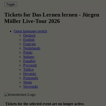
Wenn Sie unter 16 Jahre alt sind und Ihre Zustimmung zu freiwillig
Diensten geben möchten, müssen Sie Ihre Erziehungsberechtigte
Erlaubnis bitten.
Wir verwenden Cookies und andere Technologien auf unserer Webs
Einige von ihnen sind essenziell, während andere uns helfen, diese
Website und Ihre Erfahrung zu verbessern.
Personenbezogene Da
können verarbeitet werden (z. B. IP-Adressen), z. B. für personalisi
Anzeigen und Inhalte oder Anzeigen- und Inhaltsmessung.
Weitere
Informationen über die Verwendung Ihrer Daten finden Sie in unse
Datenschutzerklärung
.
Hier finden Sie eine Übersicht über alle verwendeten Cookies. Sie
können Ihre Einwilligung zu ganzen Kategorien geben oder sich wei
Informationen anzeigen lassen und so nur bestimmte Cookies
auswählen.
Alle akzeptieren
Speichern
Nur essenzielle Cookies akzeptieren
Zurück
Individuelle Einstellungen
Essenziell (4)