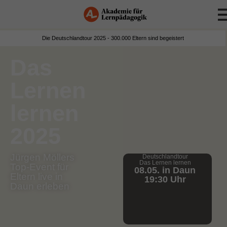
Die Deutschlandtour 2025 - 300.000 Eltern sind begeistert
Das
Lernen
lernen
2025
Jürgen Möllers
Deutschlandtour
Das Lernen lernen
Top-Event für
08.05. in Daun
Eltern live in
19:30 Uhr
Daun erleben